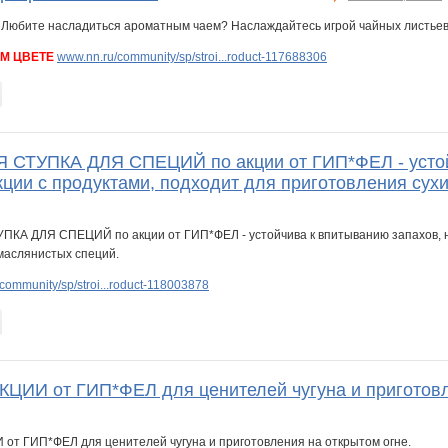
ОМ ЦВЕТЕ
www.nn.ru/community/sp/stroi...roduct-117688306
ТУПКА ДЛЯ СПЕЦИЙ по акции от ГИП*ФЕЛ - устойчи
кции с продуктами, подходит для приготовления сух
community/sp/stroi...roduct-118003878
ИИ от ГИП*ФЕЛ для ценителей чугуна и приготовл