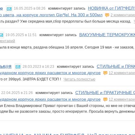
НОВИНКА от ГИП*ФЕЛ!
ор
16.05.2025 в 08:26
комментирует запись
о цвета, на корпусе логотип Gip*fel. На 300 и 500мл
2 комментари
ать раздач? Уже середина мая,сбор предоплаты был больше месяца назад.
ВАКУУМНЫЕ ТЕРМОКРУЖКИ B
19.05.2025 в 11:51
комментирует запись
ментарий
ла в конце марта, раздача обещана 16 апреля. Сегодня 19 мая - ни заказов, н
СТИЛЬНЫЕ и ПРАК
НЬК@Я
28.03.2023 в 16:23
комментирует запись
ударном корпусе ярких расцветок и многое другое
12 комментари
го от 399руб. ЗАВТРА БУДЕТ СТОП !
Читать полностью
СТИЛЬНЫЕ и ПРАКТИЧНЫЕ С
22.04.2025 в 21:26
комментирует запись
ударном корпусе ярких расцветок и многое другое
12 комментари
я Елена Владимировна! Приват прочитан с Вашей стороны, но мне не отвечае
людям Вы не развозите заказы, просто игнорируете. Просьба вернуть денежны