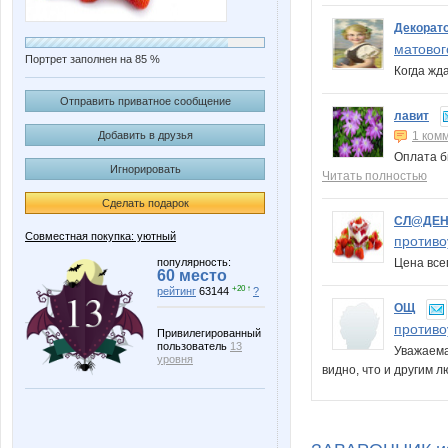
Декорат
матовог
Портрет заполнен на 85 %
Когда жд
Отправить приватное сообщение
лавит
Добавить в друзья
1 ком
Оплата бы
Игнорировать
Читать полностью
Сделать подарок
СЛ@ДЕ
Совместная покупка: уютный
противо
популярность:
Цена все
60 место
+20 ↑
рейтинг
63144
?
ОЩ
противо
Привилегированный
пользователь
13
Уважаема
уровня
видно, что и другим 