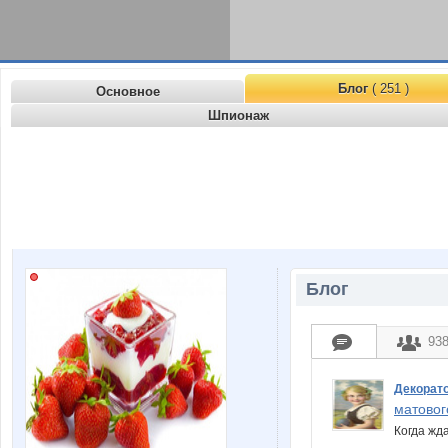
Блог
( 251 )
Основное
Шпионаж
Блог
93
Декорат
матовог
Когда жд