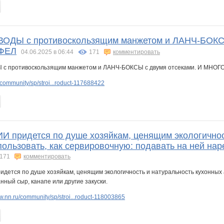
ОДЫ с противоскользящим манжетом и ЛАНЧ-БОКС
*ФЕЛ
04.06.2025 в 06:44
171
комментировать
community/sp/stroi...roduct-117688422
И придется по душе хозяйкам, ценящим экологичност
ользовать, как сервировочную: подавать на ней наре
171
комментировать
.nn.ru/community/sp/stroi...roduct-118003865