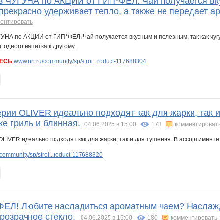
ЧУГУНА по АКЦИИ от ГИП*ФЕЛ. Чай получается вкусн
прекрасно удерживает тепло, а также не передает ар
ентировать
ДЕСЬ
www.nn.ru/community/sp/stroi...roduct-117688304
и OLIVER идеально подходят как для жарки, так и 
же гриль и блинная.
04.06.2025 в 15:00
173
комментироват
community/sp/stroi...roduct-117688320
ЕЛ! Любите насладиться ароматным чаем? Наслажда
прозрачное стекло.
04.06.2025 в 15:00
180
комментировать