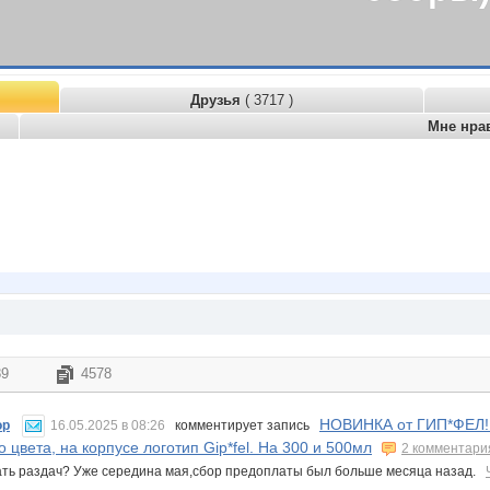
Друзья
( 3717 )
Мне нра
89
4578
НОВИНКА от ГИП*ФЕЛ!
ор
16.05.2025 в 08:26
комментирует запись
о цвета, на корпусе логотип Gip*fel. На 300 и 500мл
2 комментари
ать раздач? Уже середина мая,сбор предоплаты был больше месяца назад.