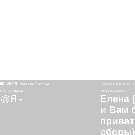
ДЕНЬК@Я
:
lenasamarina.www.nn.ru
пользователь имеет с
е 1 года назад
настоящее имя:
К@Я
Елена 
и Вам 
приват
сборы