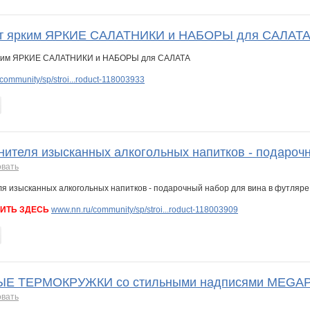
дет ярким ЯРКИЕ САЛАТНИКИ и НАБОРЫ для САЛАТ
community/sp/stroi...roduct-118003933
нителя изысканных алкогольных напитков - подароч
овать
ИТЬ ЗДЕСЬ
www.nn.ru/community/sp/stroi...roduct-118003909
 ТЕРМОКРУЖКИ со стильными надписями MEGAPO
овать