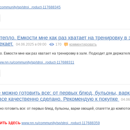
community/sp/stroi...roduct-117688345
епло. Емкости мне как раз хватает на тренировку в
екает.
04.06.2025 в 09:00
170
комментировать
w.nn.ru/community/sp/stroi...roduct-117688311
 можно готовить все: от первых блюд, бульоны, варк
все качественно сделано. Рекомендую к покупке
04.06
ИТЬ ЗДЕСЬ
www.nn.ru/community/sp/stroi...roduct-117688359