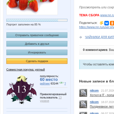
Просмотреть или сохр
ТЕМА СБОРА
www.nn.ru
Поделиться:
Портрет заполнен на 85 %
https://www.nn.ru/user.
Отправить приватное сообщение
ЧАЙНИКИ ДЛЯ КИПЯ
Добавить в друзья
0 комментариев
. Ва
Игнорировать
Сделать подарок
Чтобы оставлять ко
Совместная покупка: уютный
популярность:
60 место
Новые записи в бл
+20 ↑
рейтинг
63144
?
nikom
21.07.202
Привилегированный
Хотел в IT - поп
пользователь
13
уровня
nikom
18.07.202
Полдневное лет
nikom
08.07.202