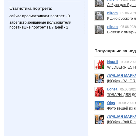
Азбука для Бура
Статистика портрета:
nikom
05.06.202
сейчас просматривают портрет - 0
К Дню русского 
зарегистрированные пользователи
nikom
05.06.202
посетившие портрет за 7 дней - 2
В связи с пмэф-
Популярные за не
Nata.li
05.08.202
WILDBERRIES Н
ЛУЧШАЯ МАРК
[b]Обувь RALF RI
Lonza
05.08.2026
ТОВАРЫ ДЛЯ ДО
Olgs
04.08.2026 
Фото вещей из ки
ЛУЧШАЯ МАРК
[b]Обувь Ralf Ri