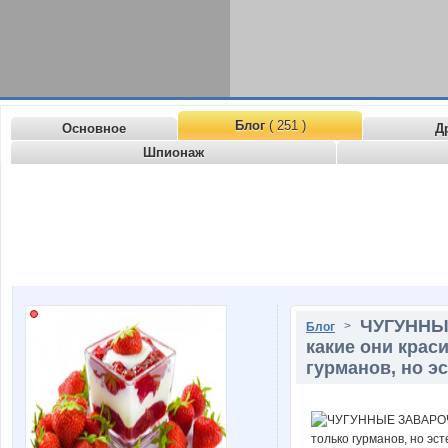
Блог
( 251 )
Основное
Д
Шпионаж
ЧУГУННЫЕ
>
Блог
какие они крас
гурманов, но эс